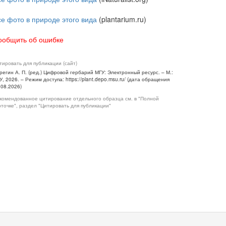
се фото в природе этого вида
(plantarium.ru)
ообщить об ошибке
тировать для публикации (сайт)
регин А. П. (ред.) Цифровой гербарий МГУ: Электронный ресурс. – М.:
У, 2026. – Режим доступа: https://plant.depo.msu.ru/ (дата обращения
.08.2026)
комендованное цитирование отдельного образца см. в "Полной
рточке", раздел "Цитировать для публикации"