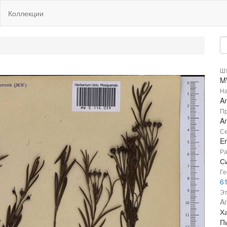
Коллекции
Шт
M
На
A
Пр
An
Се
Er
Ра
С
Ге
61
Эт
An
Ха
П