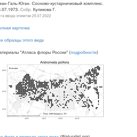
ман-Галь-Юган. Сосново-кустарничковый комплекс.
3.07.1973.
Собр.
Куликова Г.
та ввода этикетки
25.07.2022
олная карточка
се образцы этого вида
атериалы "Атласа флоры России" (
подробности
)
се фото в природе этого вида
(iNaturalist.org)