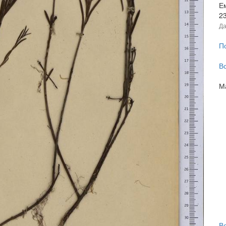
Е
2
Да
П
В
М
В