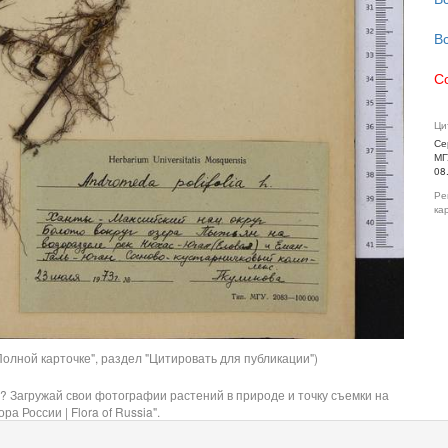
В
С
Ци
Се
МГ
08
Ре
ка
олной карточке", раздел "Цитировать для публикации")
? Загружай свои фотографии растений в природе и точку съемки на
ра России | Flora of Russia".