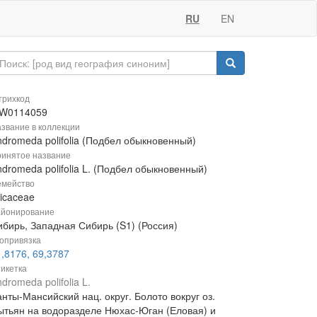
RU
EN
рихкод
W0114059
звание в коллекции
ndromeda polifolia (Подбел обыкновенный)
инятое название
dromeda polifolia L. (Подбел обыкновенный)
мейство
icaceae
йонирование
ибирь, Западная Сибирь (S1) (Россия)
опривязка
,8176, 69,3787
икетка
dromeda polifolia L.
нты-Мансийский нац. округ. Болото вокруг оз.
ытьян на водоразделе Нюхас-Юган (Еловая) и