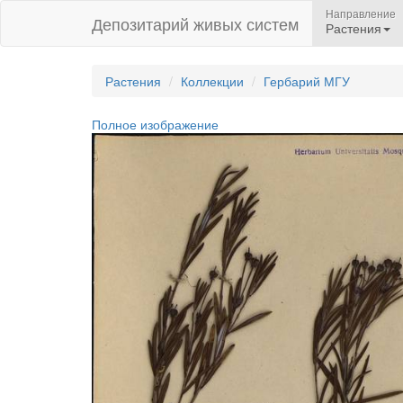
Направление
Депозитарий живых систем
Растения
Растения
Коллекции
Гербарий МГУ
Полное изображение