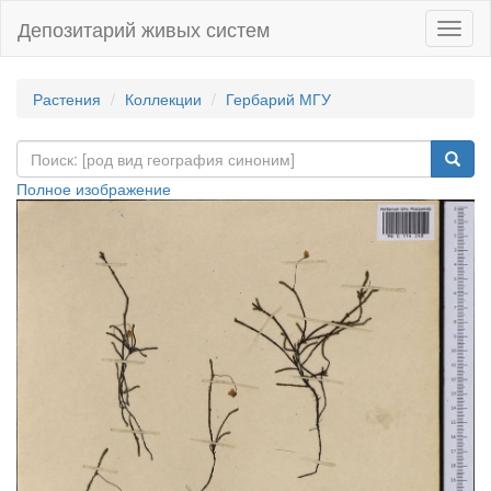
Депозитарий живых систем
Навиг
Растения
Коллекции
Гербарий МГУ
Полное изображение