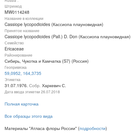
Russia".
Штрихкод
MW0114248
Название в коллекции
Cassiope lycopodioides (Кассиопа плауновидная)
Принятое название
Cassiope lycopodioides (Pall.) D. Don (Кассиопа плауновидная)
Семейство
Ericaceae
Районирование
Сибирь, Чукотка и Камчатка (S7) (Россия)
Геопривязка
59,0952, 164,3735
Этикетка
31.07.1976.
Собр.
Харкевич С.
Дата ввода этикетки
26.07.2018
Полная карточка
Все образцы этого вида
Материалы "Атласа флоры России" (
подробности
)