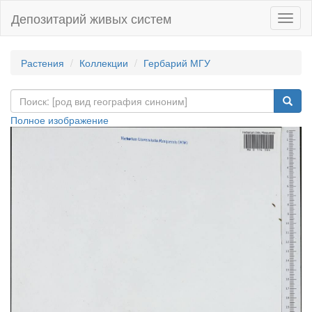
Депозитарий живых систем
Навиг
Растения
Коллекции
Гербарий МГУ
Полное изображение