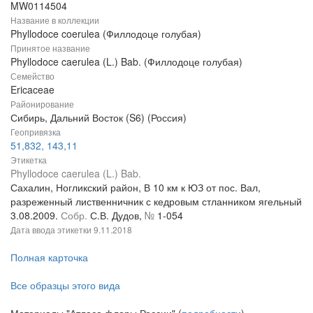
MW0114504
Название в коллекции
Phyllodoce coerulea (Филлодоце голубая)
Принятое название
Phyllodoce caerulea (L.) Bab. (Филлодоце голубая)
Семейство
Ericaceae
Районирование
Сибирь, Дальний Восток (S6) (Россия)
Геопривязка
51,832, 143,11
Этикетка
Phyllodoce caerulea (L.) Bab.
Сахалин, Ногликский район, В 10 км к ЮЗ от пос. Вал,
разреженный лиственничник с кедровым стланником ягельный
3.08.2009.
Собр.
С.В. Дудов,
№
1-054
Дата ввода этикетки
9.11.2018
Полная карточка
Все образцы этого вида