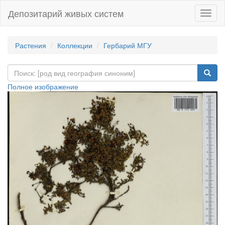
Депозитарий живых систем
Навиг
Растения
Коллекции
Гербарий МГУ
Полное изображение