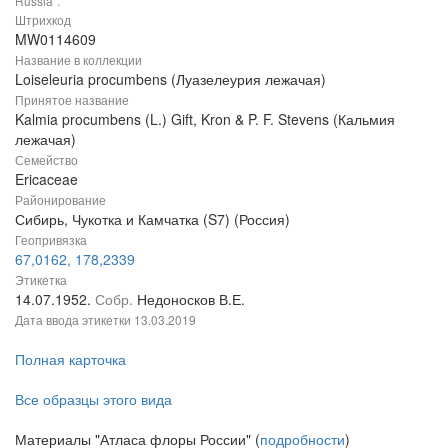
Russia".
Штрихкод
MW0114609
Название в коллекции
Loiseleuria procumbens (Луазелеурия лежачая)
Принятое название
Kalmia procumbens (L.) Gift, Kron & P. F. Stevens (Кальмия
лежачая)
Семейство
Ericaceae
Районирование
Сибирь, Чукотка и Камчатка (S7) (Россия)
Геопривязка
67,0162, 178,2339
Этикетка
14.07.1952.
Собр.
Недоносков В.Е.
Дата ввода этикетки
13.03.2019
Полная карточка
Все образцы этого вида
Материалы "Атласа флоры России" (
подробности
)