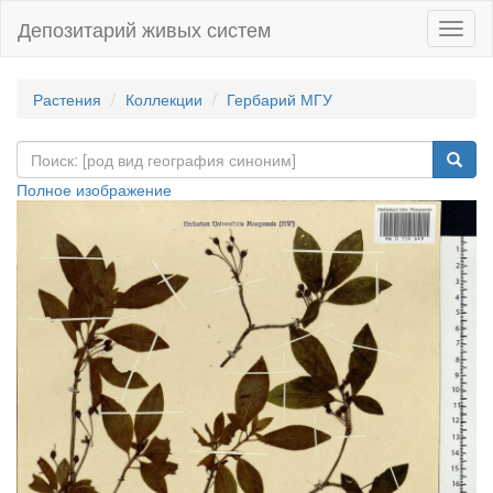
Депозитарий живых систем
Навиг
Растения
Коллекции
Гербарий МГУ
Полное изображение