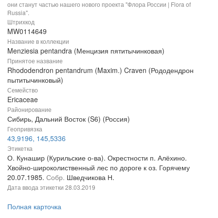
они станут частью нашего нового проекта "Флора России | Flora of
Russia".
Штрихкод
MW0114649
Название в коллекции
Menziesia pentandra (Менцизия пятитычинковая)
Принятое название
Rhododendron pentandrum (Maxim.) Craven (Рододендрон
пытитычинковый)
Семейство
Ericaceae
Районирование
Сибирь, Дальний Восток (S6) (Россия)
Геопривязка
43,9196, 145,5336
Этикетка
О. Кунашир (Курильские о-ва). Окрестности п. Алёхино.
Хвойно-широколиственный лес по дороге к оз. Горячему
20.07.1985.
Собр.
Шведчикова Н.
Дата ввода этикетки
28.03.2019
Полная карточка