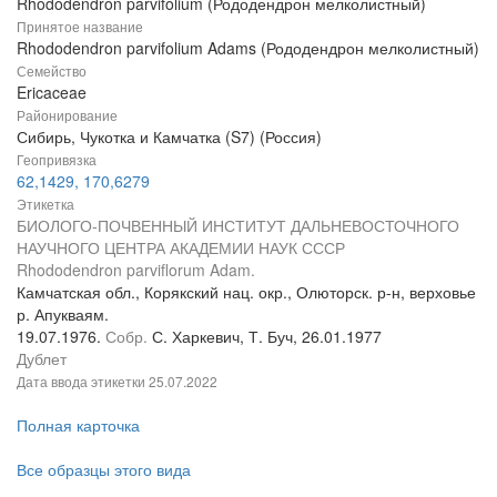
Rhododendron parvifolium (Рододендрон мелколистный)
Принятое название
Rhododendron parvifolium Adams (Рододендрон мелколистный)
Семейство
Ericaceae
Районирование
Сибирь, Чукотка и Камчатка (S7) (Россия)
Геопривязка
62,1429, 170,6279
Этикетка
БИОЛОГО-ПОЧВЕННЫЙ ИНСТИТУТ ДАЛЬНЕВОСТОЧНОГО
НАУЧНОГО ЦЕНТРА АКАДЕМИИ НАУК СССР
Rhododendron parviflorum Adam.
Камчатская обл., Корякский нац. окр., Олюторск. р-н, верховье
р. Апукваям.
19.07.1976.
Собр.
С. Харкевич, Т. Буч, 26.01.1977
Дублет
Дата ввода этикетки
25.07.2022
Полная карточка
Все образцы этого вида