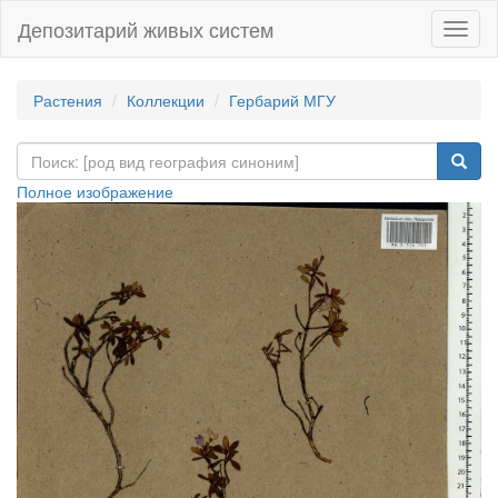
Депозитарий живых систем
Навиг
Растения
Коллекции
Гербарий МГУ
Полное изображение