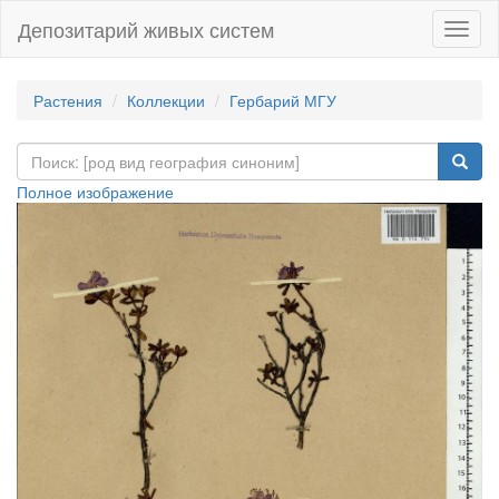
Депозитарий живых систем
Навиг
Растения
Коллекции
Гербарий МГУ
Полное изображение