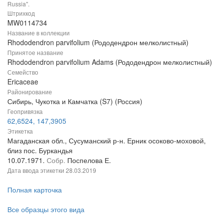
Russia".
Штрихкод
MW0114734
Название в коллекции
Rhododendron parvifolium (Рододендрон мелколистный)
Принятое название
Rhododendron parvifolium Adams (Рододендрон мелколистный)
Семейство
Ericaceae
Районирование
Сибирь, Чукотка и Камчатка (S7) (Россия)
Геопривязка
62,6524, 147,3905
Этикетка
Магаданская обл., Сусуманский р-н. Ерник осоково-моховой,
близ пос. Буркандья
10.07.1971.
Собр.
Поспелова Е.
Дата ввода этикетки
28.03.2019
Полная карточка
Все образцы этого вида