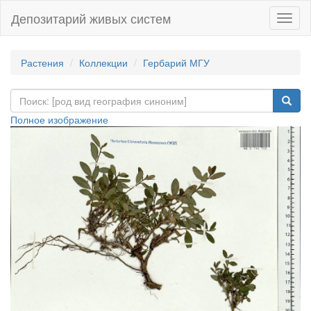
Депозитарий живых систем
Навиг
Растения
Коллекции
Гербарий МГУ
Полное изображение