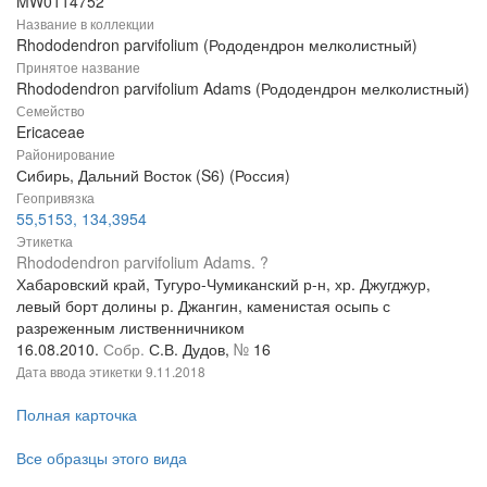
MW0114752
Название в коллекции
Rhododendron parvifolium (Рододендрон мелколистный)
Принятое название
Rhododendron parvifolium Adams (Рододендрон мелколистный)
Семейство
Ericaceae
Районирование
Сибирь, Дальний Восток (S6) (Россия)
Геопривязка
55,5153, 134,3954
Этикетка
Rhododendron parvifolium Adams. ?
Хабаровский край, Тугуро-Чумиканский р-н, хр. Джугджур,
левый борт долины р. Джангин, каменистая осыпь с
разреженным лиственничником
16.08.2010.
Собр.
С.В. Дудов,
№
16
Дата ввода этикетки
9.11.2018
Полная карточка
Все образцы этого вида