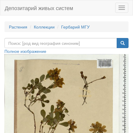
Депозитарий живых систем
Навиг
Растения
Коллекции
Гербарий МГУ
Полное изображение