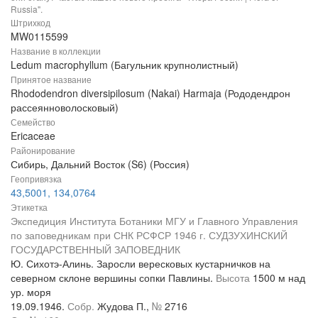
Russia".
Штрихкод
MW0115599
Название в коллекции
Ledum macrophyllum (Багульник крупнолистный)
Принятое название
Rhododendron diversipilosum (Nakai) Harmaja (Рододендрон
рассеянноволосковый)
Семейство
Ericaceae
Районирование
Сибирь, Дальний Восток (S6) (Россия)
Геопривязка
43,5001, 134,0764
Этикетка
Экспедиция Института Ботаники МГУ и Главного Управления
по заповедникам при СНК РСФСР 1946 г. СУДЗУХИНСКИЙ
ГОСУДАРСТВЕННЫЙ ЗАПОВЕДНИК
Ю. Сихотэ-Алинь. Заросли вересковых кустарничков на
северном склоне вершины сопки Павлины.
Высота
1500 м над
ур. моря
19.09.1946.
Собр.
Жудова П.,
№
2716