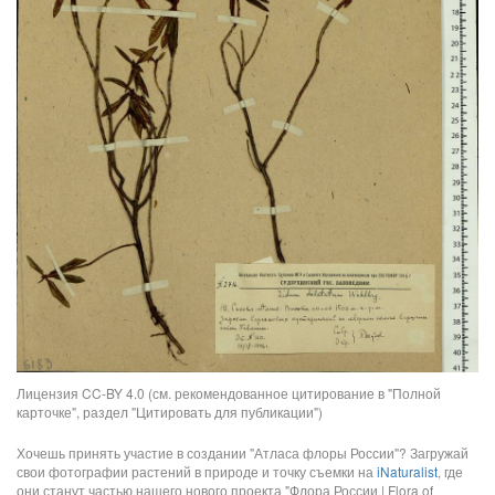
Лицензия CC-BY 4.0 (см. рекомендованное цитирование в "Полной
карточке", раздел "Цитировать для публикации")
Хочешь принять участие в создании "Атласа флоры России"? Загружай
свои фотографии растений в природе и точку съемки на
iNaturalist
, где
они станут частью нашего нового проекта "Флора России | Flora of