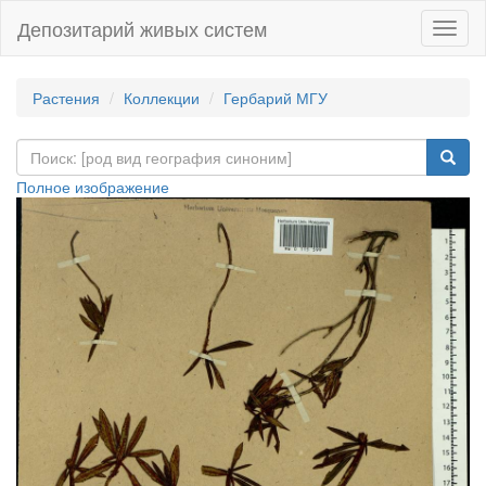
Депозитарий живых систем
Навиг
Растения
Коллекции
Гербарий МГУ
Полное изображение