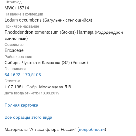
Штрихкод
MW0115714
Название в коллекции
Ledum decumbens (Багульник стелющийся)
Принятое название
Rhododendron tomentosum (Stokes) Harmaja (Рододендрон
войлочный)
Семейство
Ericaceae
Районирование
Сибирь, Чукотка и Камчатка (S7) (Россия)
Геопривязка
64,1622, 170,5106
Этикетка
1.07.1951.
Собр.
Московцева Л.В.
Дата ввода этикетки
13.03.2019
Полная карточка
Все образцы этого вида
Материалы "Атласа флоры России" (
подробности
)