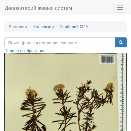
Депозитарий живых систем
Навиг
Растения
Коллекции
Гербарий МГУ
Полное изображение