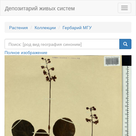
Депозитарий живых систем
Навиг
Растения
Коллекции
Гербарий МГУ
Полное изображение