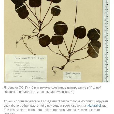
Лицензия CC-BY 4.0 (см. рекомендованное цитирование в "Полной
карточке", раздел "Цитировать для публикации")
Хочешь принять участие в создании "Атласа флоры России"? Загружай
свои фотографии растений в природе и точку съемки на
iNaturalist
, где
они станут частью нашего нового проекта "Флора России | Flora of
Russia".