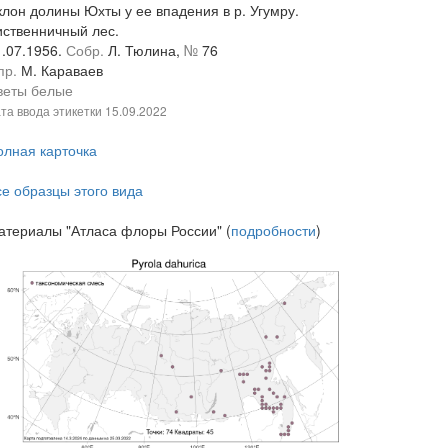
клон долины Юхты у ее впадения в р. Угумру.
иственничный лес.
1.07.1956.
Собр.
Л. Тюлина,
№
76
пр.
М. Караваев
веты белые
та ввода этикетки
15.09.2022
олная карточка
се образцы этого вида
атериалы "Атласа флоры России" (
подробности
)