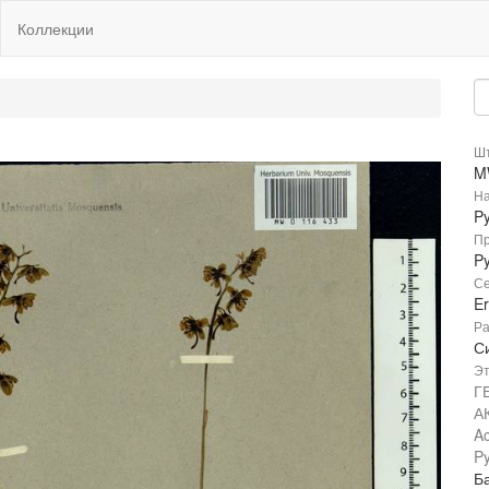
Коллекции
Шт
M
На
Py
Пр
Py
Се
Er
Ра
Си
Эт
Г
А
A
Py
Б