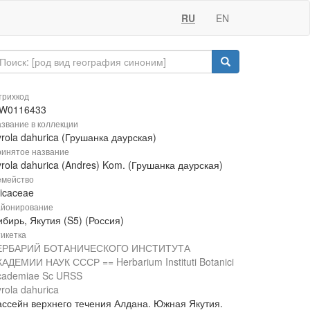
RU
EN
рихкод
W0116433
звание в коллекции
rola dahurica (Грушанка даурская)
инятое название
rola dahurica (Andres) Kom. (Грушанка даурская)
мейство
icaceae
йонирование
бирь, Якутия (S5) (Россия)
икетка
ЕРБАРИЙ БОТАНИЧЕСКОГО ИНСТИТУТА
КАДЕМИИ НАУК СССР == Herbarium Instituti Botanici
cademiae Sc URSS
rola dahurica
ассейн верхнего течения Алдана. Южная Якутия.