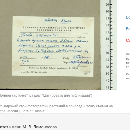
В
В
С
Ци
Се
МГ
08
Ре
ка
олной карточке", раздел "Цитировать для публикации")
? Загружай свои фотографии растений в природе и точку съемки на
ра России | Flora of Russia".
итет имени М. В. Ломоносова