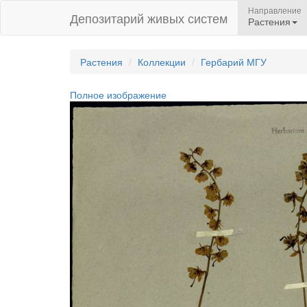
Направление
Депозитарий живых систем
Растения
Растения
Коллекции
Гербарий МГУ
Полное изображение