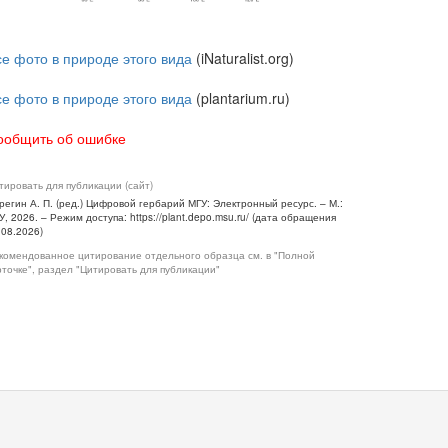
се фото в природе этого вида
(iNaturalist.org)
се фото в природе этого вида
(plantarium.ru)
ообщить об ошибке
тировать для публикации (сайт)
регин А. П. (ред.) Цифровой гербарий МГУ: Электронный ресурс. – М.:
У, 2026. – Режим доступа: https://plant.depo.msu.ru/ (дата обращения
.08.2026)
комендованное цитирование отдельного образца см. в "Полной
рточке", раздел "Цитировать для публикации"