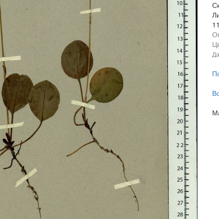
С
Л
1
О
Ц
Да
П
В
М