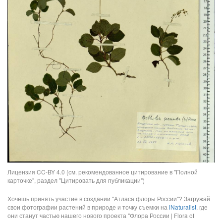
Лицензия CC-BY 4.0 (см. рекомендованное цитирование в "Полной
карточке", раздел "Цитировать для публикации")
Хочешь принять участие в создании "Атласа флоры России"? Загружай
свои фотографии растений в природе и точку съемки на
iNaturalist
, где
они станут частью нашего нового проекта "Флора России | Flora of