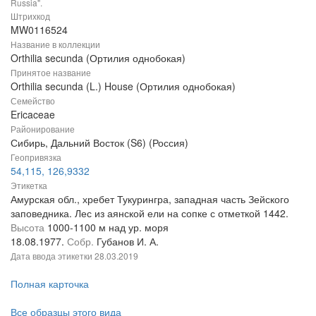
Russia".
Штрихкод
MW0116524
Название в коллекции
Orthilia secunda (Ортилия однобокая)
Принятое название
Orthilia secunda (L.) House (Ортилия однобокая)
Семейство
Ericaceae
Районирование
Сибирь, Дальний Восток (S6) (Россия)
Геопривязка
54,115, 126,9332
Этикетка
Амурская обл., хребет Тукурингра, западная часть Зейского
заповедника. Лес из аянской ели на сопке с отметкой 1442.
Высота
1000-1100 м над ур. моря
18.08.1977.
Собр.
Губанов И. А.
Дата ввода этикетки
28.03.2019
Полная карточка
Все образцы этого вида