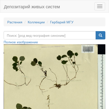
Депозитарий живых систем
Навиг
Растения
Коллекции
Гербарий МГУ
Полное изображение