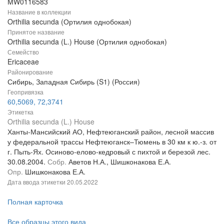
MW0116583
Название в коллекции
Orthilia secunda (Ортилия однобокая)
Принятое название
Orthilia secunda (L.) House (Ортилия однобокая)
Семейство
Ericaceae
Районирование
Сибирь, Западная Сибирь (S1) (Россия)
Геопривязка
60,5069, 72,3741
Этикетка
Orthilia secunda (L.) House
Ханты-Мансийский АО, Нефтеюганский район, лесной массив
у федеральной трассы Нефтеюганск–Тюмень в 30 км к ю.-з. от
г. Пыть-Ях. Осиново-елово-кедровый с пихтой и березой лес.
30.08.2004.
Собр.
Аветов Н.А., Шишконакова Е.А.
Опр.
Шишконакова Е.А.
Дата ввода этикетки
20.05.2022
Полная карточка
Все образцы этого вида