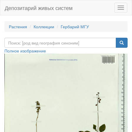
Депозитарий живых систем
Навиг
Растения
Коллекции
Гербарий МГУ
Полное изображение