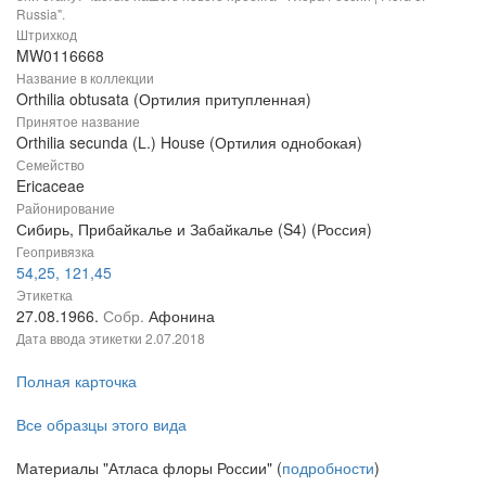
Russia".
Штрихкод
MW0116668
Название в коллекции
Orthilia obtusata (Ортилия притупленная)
Принятое название
Orthilia secunda (L.) House (Ортилия однобокая)
Семейство
Ericaceae
Районирование
Сибирь, Прибайкалье и Забайкалье (S4) (Россия)
Геопривязка
54,25, 121,45
Этикетка
27.08.1966.
Собр.
Афонина
Дата ввода этикетки
2.07.2018
Полная карточка
Все образцы этого вида
Материалы "Атласа флоры России" (
подробности
)