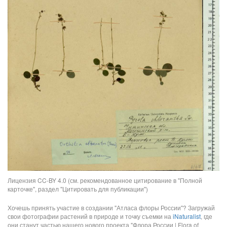
Лицензия CC-BY 4.0 (см. рекомендованное цитирование в "Полной
карточке", раздел "Цитировать для публикации")
Хочешь принять участие в создании "Атласа флоры России"? Загружай
свои фотографии растений в природе и точку съемки на
iNaturalist
, где
они станут частью нашего нового проекта "Флора России | Flora of