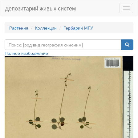
Депозитарий живых систем
Навиг
Растения
Коллекции
Гербарий МГУ
Полное изображение