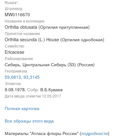
Russia".
Штрихкод
MW0116670
Название в коллекции
Orthilia obtusata (Ортилия притупленная)
Принятое название
Orthilia secunda (L.) House (Ортилия однобокая)
Семейство
Ericaceae
Районирование
Сибирь, Центральная Сибирь (S3) (Россия)
Геопривязка
59,6813, 93,3145
Этикетка
9.08.1978.
Собр.
В.Б.Куваев
Дата ввода этикетки
12.05.2017
Полная карточка
Все образцы этого вида
Материалы "Атласа флоры России" (
подробности
)