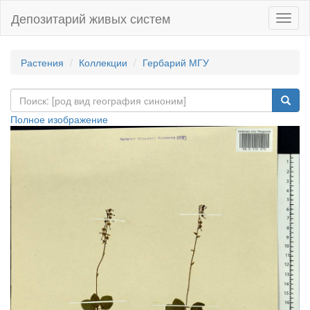
Депозитарий живых систем
Навиг
Растения
Коллекции
Гербарий МГУ
Полное изображение