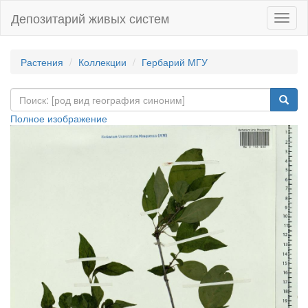
Депозитарий живых систем
Навиг
Растения
Коллекции
Гербарий МГУ
Полное изображение