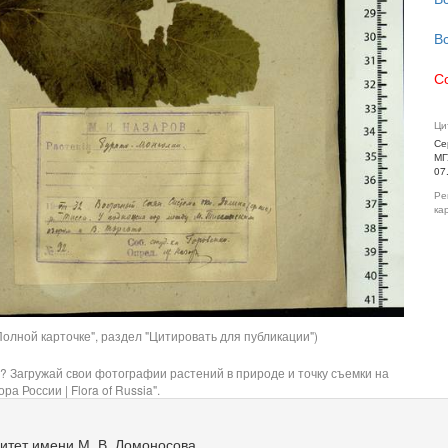
В
С
Ци
Се
МГ
07
Ре
ка
олной карточке", раздел "Цитировать для публикации")
? Загружай свои фотографии растений в природе и точку съемки на
ра России | Flora of Russia".
итет имени М. В. Ломоносова