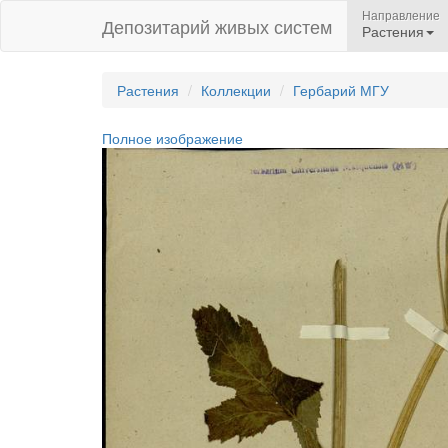
Направление
Депозитарий живых систем
Растения
Растения
Коллекции
Гербарий МГУ
Полное изображение