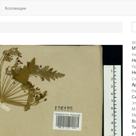
Коллекции
Шт
M
На
H
Пр
H
Се
A
Ра
С
Эт
М
H
Во
Т
и 