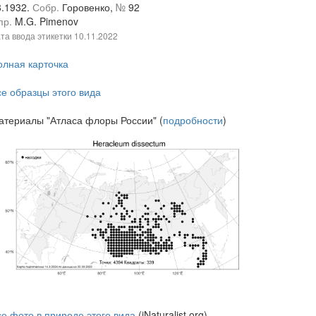
8.1932.
Собр.
Горовенко,
№
92
пр.
M.G. Pimenov
та ввода этикетки
10.11.2022
олная карточка
се образцы этого вида
атериалы "Атласа флоры России" (
подробности
)
се фото в природе этого вида
(iNaturalist.org)