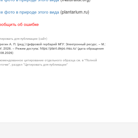
се фото в природе этого вида
(plantarium.ru)
ообщить об ошибке
тировать для публикации (сайт)
регин А. П. (ред.) Цифровой гербарий МГУ: Электронный ресурс. – М.:
У, 2026. – Режим доступа: https://plant.depo.msu.ru/ (дата обращения
.08.2026)
комендованное цитирование отдельного образца см. в "Полной
рточке", раздел "Цитировать для публикации"