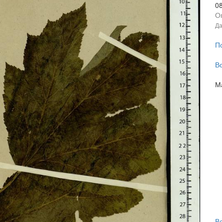
0
О
Да
П
В
М
В