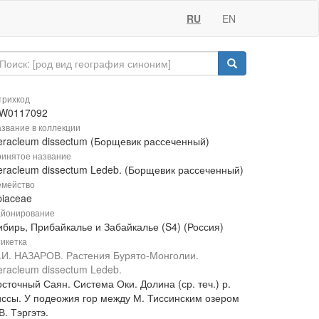
RU
EN
рихкод
W0117092
звание в коллекции
eracleum dissectum (Борщевик рассеченный)
инятое название
eracleum dissectum Ledeb. (Борщевик рассеченный)
мейство
piaceae
йонирование
ибирь, Прибайкалье и Забайкалье (S4) (Россия)
икетка
.И. НАЗАРОВ. Растения Бурято-Монголии.
eracleum dissectum Ledeb.
сточный Саян. Система Оки. Долина (ср. теч.) р.
иссы. У подеожия гор между М. Тиссинским озером
В. Тэргэтэ.