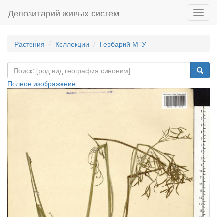
Депозитарий живых систем
Навиг
Растения
Коллекции
Гербарий МГУ
Полное изображение