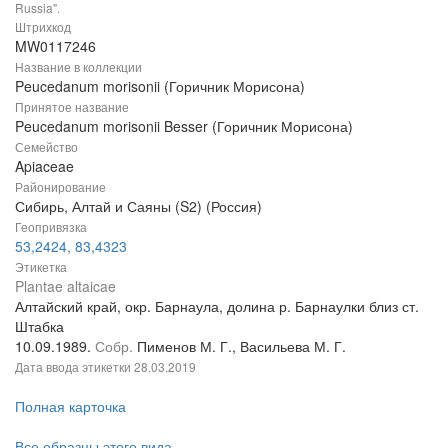
Russia".
Штрихкод
MW0117246
Название в коллекции
Peucedanum morisonii (Горичник Морисона)
Принятое название
Peucedanum morisonii Besser (Горичник Морисона)
Семейство
Apiaceae
Районирование
Сибирь, Алтай и Саяны (S2) (Россия)
Геопривязка
53,2424, 83,4323
Этикетка
Plantae altaicae
Алтайский край, окр. Барнаула, долина р. Барнаулки близ ст.
Штабка
10.09.1989.
Собр.
Пименов М. Г., Васильева М. Г.
Дата ввода этикетки
28.03.2019
Полная карточка
Все образцы этого вида