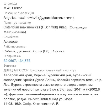
Штрихкод
MW0118051
Название в коллекции
Angelica maximowiczii (Дудник Максимовича)
Принятое название
Ostericum maximowiczii (F.Schmidt) Kitag. (Остерикум
Максимовича)
Семейство
Apiaceae
Районирование
Сибирь, Дальний Восток (S6) (Россия)
Геопривязка
52,0667, 134,875
Этикетка
ДВНЦ АН СССР. Биолого-почвенный институт
Хабаровский край, Верхне-Буреинский р-н, Буреинский
заповедник, хребет Дуссе-Алинь, бассейн верхнего течения р.
Лев. Бурея, окрестности высокогорного озера в верхнем
течении её левого притока в 3 км к З от выс. 2041 м (=2002,8
м), фрагмент каменно-березняка в подгольцовом поясе, на
поляне, редко.
Высота
1500 м над ур. моря
14.08.1989.
Собр.
Кожевников А. Е.