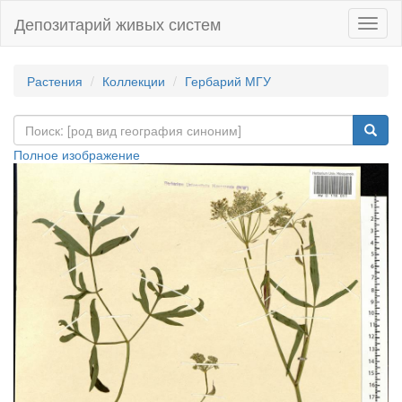
Депозитарий живых систем
Навиг
Растения
Коллекции
Гербарий МГУ
Полное изображение