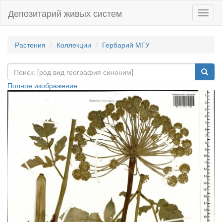
Депозитарий живых систем
Навиг
Растения
Коллекции
Гербарий МГУ
Полное изображение