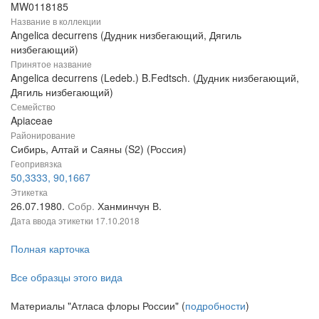
MW0118185
Название в коллекции
Angelica decurrens (Дудник низбегающий, Дягиль
низбегающий)
Принятое название
Angelica decurrens (Ledeb.) B.Fedtsch. (Дудник низбегающий,
Дягиль низбегающий)
Семейство
Apiaceae
Районирование
Сибирь, Алтай и Саяны (S2) (Россия)
Геопривязка
50,3333, 90,1667
Этикетка
26.07.1980.
Собр.
Ханминчун В.
Дата ввода этикетки
17.10.2018
Полная карточка
Все образцы этого вида
Материалы "Атласа флоры России" (
подробности
)