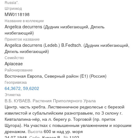
Russia".
Штрихкод
MW0118198
Название в коллекции
Angelica decurrens (Дудник низбегающий, Дягиль
низбегающий)
Принятое название
Angelica decurrens (Ledeb.) B.Fedtsch. (Дудник низбегающий,
Дягиль низбегающий)
Семейство
Apiaceae
Районирование
Восточная Европа, Северный район (E1) (Россия)
Геопривязка
64,3672, 59,6202
Этикетка
В.Б. КУВАЕВ. Растения Приполярного Урала
Центр. часть хребта. Лиственничное редколесье с березой
извилистой и субальпийским разнотравьем, по З склону г.
Кивталапина-нёр, на л. берегу р. Торговой (пр. приток
Щугора). На участках с повышенным увлажнением и хорошим
дренажом.
Высота
600 м над ур. моря
24.07.1948.
Собр.
Куваев В.,
№
1102