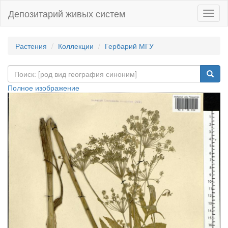
Депозитарий живых систем
Навиг
Растения
Коллекции
Гербарий МГУ
Полное изображение