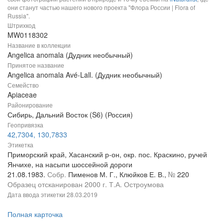
они станут частью нашего нового проекта "Флора России | Flora of
Russia".
Штрихкод
MW0118302
Название в коллекции
Angelica anomala (Дудник необычный)
Принятое название
Angelica anomala Avé-Lall. (Дудник необычный)
Семейство
Apiaceae
Районирование
Сибирь, Дальний Восток (S6) (Россия)
Геопривязка
42,7304, 130,7833
Этикетка
Приморский край, Хасанский р-он, окр. пос. Краскино, ручей
Янчихе, на насыпи шоссейной дороги
21.08.1983.
Собр.
Пименов М. Г., Клюйков Е. В.,
№
220
Образец отсканирован 2000 г. Т.А. Остроумова
Дата ввода этикетки
28.03.2019
Полная карточка