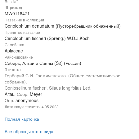
Russia".
Штрихкод
MW0118471
Название в коллекции
Cenolophium denudatum (Пусторебрышник обнаженный)
Принятое название
Cenolophium fischeri (Spreng.) W.D.J.Koch
Семейство
Apiaceae
Районирование
Сибирь, Алтай и Саяны (S2) (Россия)
Этикетка
Гербарий С.И. Гремяченского. (Общее систематическое
собрание).
Conioselinum fischeri, Silaus longifolius Led.
Altai..
Собр.
Meyer
Опр.
anonymous
Дата ввода этикетки
4.05.2023
Полная карточка
Все образцы этого вида