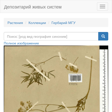
Депозитарий живых систем
Навиг
Растения
Коллекции
Гербарий МГУ
Полное изображение