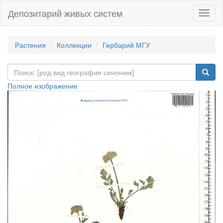
Депозитарий живых систем
Навиг
Растения
Коллекции
Гербарий МГУ
Полное изображение