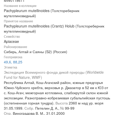
MW0118611
Название в коллекции
Pachypleurum mutellinoides (Толстореберник
мутеллиновидный)
Принятое название
Pachypleurum mutellinoides (Crantz) Holub (Толстореберник
мутеллиновидный)
Семейство
Apiaceae
Районирование
Сибирь, Алтай и Саяны (S2) (Россия)
Геопривязка
49,6, 88,25
Этикетка
Экспедиция Всемирного фонда дикой природы (Worldwide
Fund for Nature, WWF)
Республика Алтай, Кош-Агачский район, южные предгорья
Южно-Чуйского хребта, верховья р. Джазатор в 52 км к ЮЗ от
с. Кош-Агач; межгорная котловина, слабокрутой склон южной
экспозиции. Разнотравно-кобрезиевая субальпийская пустошь
(остепненная горная тундра).
Высота
2360 м над ур. моря
31.05.1999.
Собр.
Петелин Д. А.,
№
99-99
Опр.
Виноградова В. М., 31.01.2000