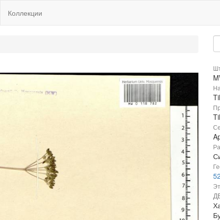
Коллекции
Шт
M
На
Ti
Пр
Ti
Се
A
Ра
Си
Ге
5
Эт
Д
Х
Б