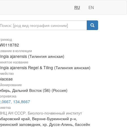
RU
EN
рихкод
W0118782
звание в коллекции
lingia ajanensis (Тилингия аянская)
инятое название
lingia ajanensis Regel & Tiling (Тилингия аянская)
мейство
piaceae
йонирование
бирь, Дальний Восток (S6) (Россия)
опривязка
2,0667, 134,8667
икетка
ВНЦ АН СССР. Биолого-почвенный институт
абаровский край, Верхне-Буреинский р-н,
уреинский заповедник, хр. Дуссе-Алинь, бассейн