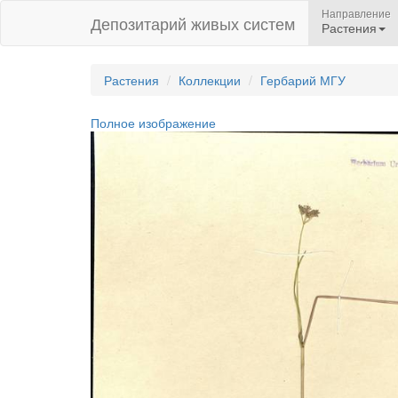
Направление
Депозитарий живых систем
Растения
Растения
Коллекции
Гербарий МГУ
Полное изображение