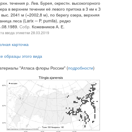
рхн. течения р. Лев. Бурея, окрестн. высокогорного
ера в верхнем течении её левого притока в 3 км к З
 выс. 2041 м (=2002,8 м), по берегу озера, верхняя
аница леса (Larix ─ P. pumila), редко
4.08.1989.
Собр.
Кожевников А. Е.
та ввода этикетки
28.03.2019
олная карточка
се образцы этого вида
атериалы "Атласа флоры России" (
подробности
)