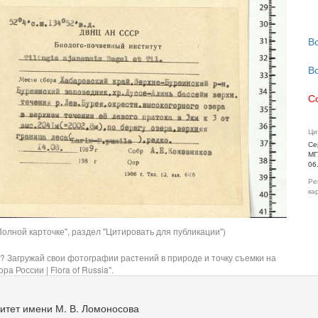
В
В
С
Ци
Се
МГ
06
Ре
ка
олной карточке", раздел "Цитировать для публикации")
? Загружай свои фотографии растений в природе и точку съемки на
ра России | Flora of Russia".
итет имени М. В. Ломоносова