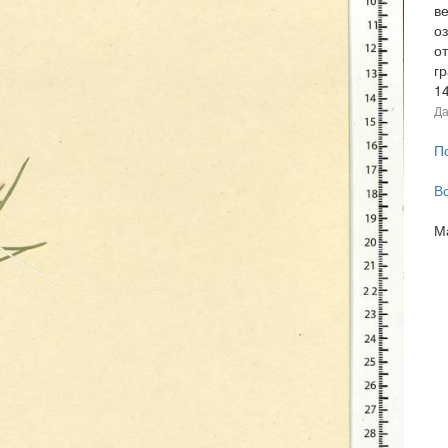
ве
оз
от
гр
1
Да
П
В
М