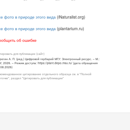
се фото в природе этого вида
(iNaturalist.org)
се фото в природе этого вида
(plantarium.ru)
ообщить об ошибке
тировать для публикации (сайт)
регин А. П. (ред.) Цифровой гербарий МГУ: Электронный ресурс. – М.:
У, 2026. – Режим доступа: https://plant.depo.msu.ru/ (дата обращения
.08.2026)
комендованное цитирование отдельного образца см. в "Полной
рточке", раздел "Цитировать для публикации"