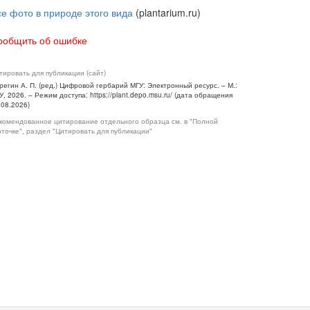
се фото в природе этого вида
(plantarium.ru)
ообщить об ошибке
тировать для публикации (сайт)
регин А. П. (ред.) Цифровой гербарий МГУ: Электронный ресурс. – М.:
У, 2026. – Режим доступа: https://plant.depo.msu.ru/ (дата обращения
.08.2026)
комендованное цитирование отдельного образца см. в "Полной
рточке", раздел "Цитировать для публикации"