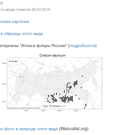
31
та ввода этикетки
28.03.2019
олная карточка
се образцы этого вида
атериалы "Атласа флоры России" (
подробности
)
се фото в природе этого вида
(iNaturalist.org)