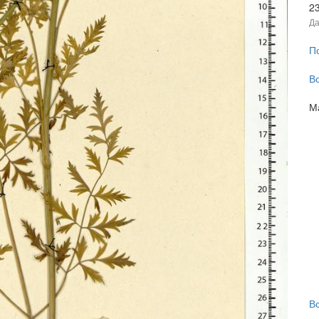
2
Да
П
В
М
В