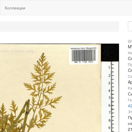
Коллекции
Шт
M
На
C
Пр
Cn
Се
A
Ра
Си
Ге
4
Эт
Пр
с
2