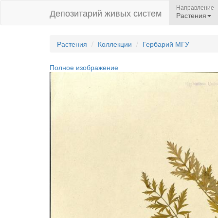
Направление
Депозитарий живых систем
Растения
Растения
Коллекции
Гербарий МГУ
Полное изображение