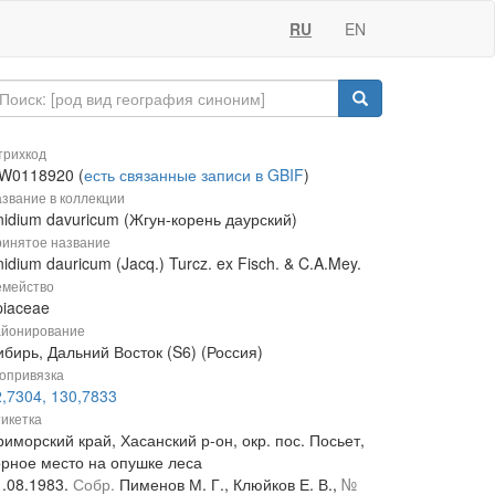
RU
EN
рихкод
W0118920 (
есть связанные записи в GBIF
)
звание в коллекции
nidium davuricum (Жгун-корень даурский)
инятое название
idium dauricum (Jacq.) Turcz. ex Fisch. & C.A.Mey.
мейство
piaceae
йонирование
бирь, Дальний Восток (S6) (Россия)
опривязка
2,7304, 130,7833
икетка
иморский край, Хасанский р-он, окр. пос. Посьет,
орное место на опушке леса
1.08.1983.
Собр.
Пименов М. Г., Клюйков Е. В.,
№