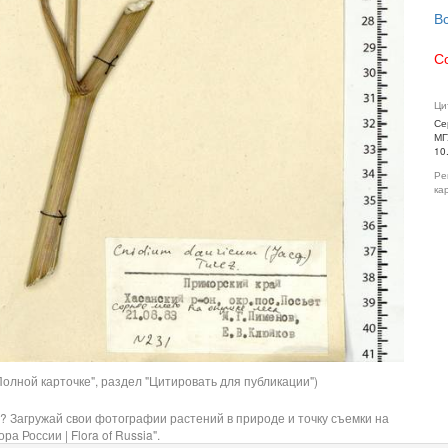
В
С
Ци
Се
МГ
10
Ре
ка
олной карточке", раздел "Цитировать для публикации")
? Загружай свои фотографии растений в природе и точку съемки на
ра России | Flora of Russia".