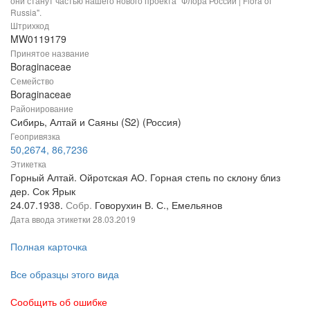
они станут частью нашего нового проекта "Флора России | Flora of
Russia".
Штрихкод
MW0119179
Принятое название
Boraginaceae
Семейство
Boraginaceae
Районирование
Сибирь, Алтай и Саяны (S2) (Россия)
Геопривязка
50,2674, 86,7236
Этикетка
Горный Алтай. Ойротская АО. Горная степь по склону близ
дер. Сок Ярык
24.07.1938.
Собр.
Говорухин В. С., Емельянов
Дата ввода этикетки
28.03.2019
Полная карточка
Все образцы этого вида
Сообщить об ошибке