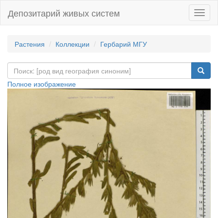
Депозитарий живых систем
Навиг
Растения
Коллекции
Гербарий МГУ
Полное изображение