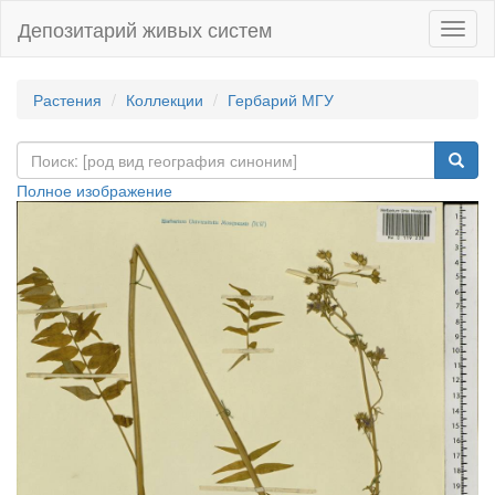
Депозитарий живых систем
Навиг
Растения
Коллекции
Гербарий МГУ
Полное изображение