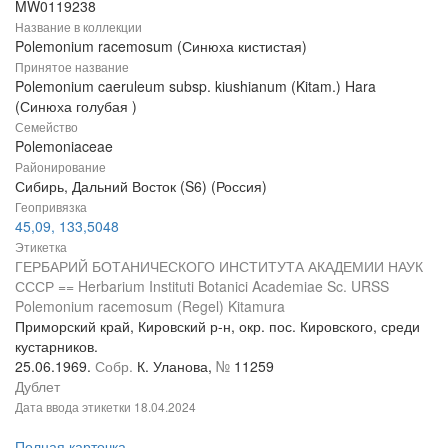
MW0119238
Название в коллекции
Polemonium racemosum (Синюха кистистая)
Принятое название
Polemonium caeruleum subsp. kiushianum (Kitam.) Hara
(Синюха голубая )
Семейство
Polemoniaceae
Районирование
Сибирь, Дальний Восток (S6) (Россия)
Геопривязка
45,09, 133,5048
Этикетка
ГЕРБАРИЙ БОТАНИЧЕСКОГО ИНСТИТУТА АКАДЕМИИ НАУК
СССР == Herbarium Instituti Botanici Academiae Sc. URSS
Polemonium racemosum (Regel) Kitamura
Приморский край, Кировский р-н, окр. пос. Кировского, среди
кустарников.
25.06.1969.
Собр.
К. Уланова,
№
11259
Дублет
Дата ввода этикетки
18.04.2024
Полная карточка