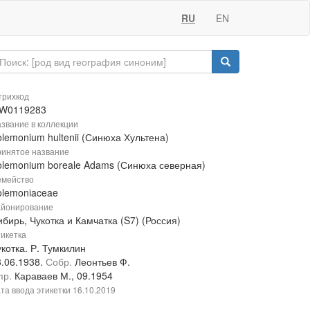
RU
EN
рихкод
W0119283
звание в коллекции
lemonium hultenii (Синюха Хультена)
инятое название
olemonium boreale Adams (Синюха северная)
мейство
olemoniaceae
йонирование
бирь, Чукотка и Камчатка (S7) (Россия)
икетка
котка. Р. Тумкилин
3.06.1938.
Собр.
Леонтьев Ф.
пр.
Караваев М., 09.1954
та ввода этикетки
16.10.2019