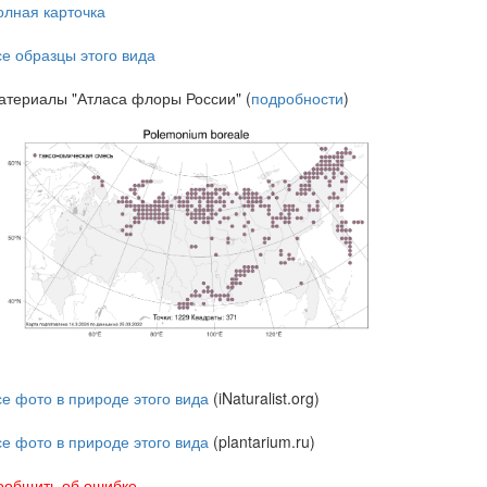
олная карточка
се образцы этого вида
атериалы "Атласа флоры России" (
подробности
)
се фото в природе этого вида
(iNaturalist.org)
се фото в природе этого вида
(plantarium.ru)
ообщить об ошибке