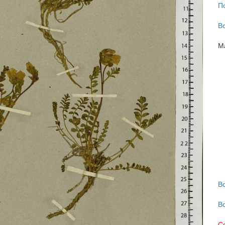
П
В
М
В
В
С