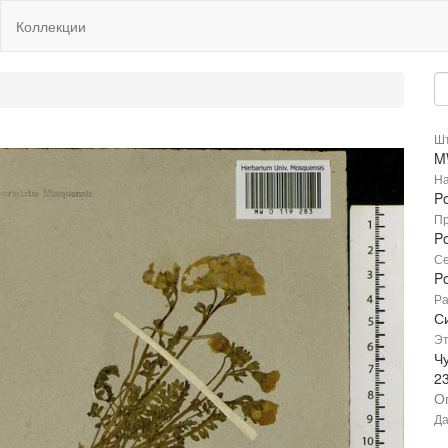
Коллекции
Шт
M
На
Po
Пр
P
Се
P
Ра
Си
Эт
Чу
2
О
Да