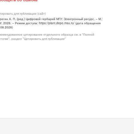
тировать для публикации (сайт)
регин А. П. (ред.) Цифровой гербарий МГУ: Электронный ресурс. – М.:
У, 2026. – Режим доступа: https://plant.depo.msu.ru/ (дата обращения
.08.2026)
комендованное цитирование отдельного образца см. в "Полной
рточке", раздел "Цитировать для публикации"