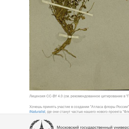
Лицензия CC-BY 4.0 (см. рекомендованное цитирование в "П
Хочешь принять участие в создании "Атласа флоры России"
iNaturalist
, где они станут частью нашего нового проекта "Фло
Московский государственный универс