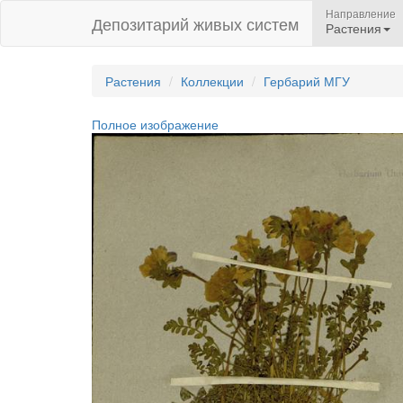
Направление
Депозитарий живых систем
Растения
Растения
Коллекции
Гербарий МГУ
Полное изображение