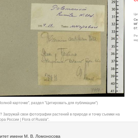
Ци
Се
МГ
07
Ре
ка
олной карточке", раздел "Цитировать для публикации")
? Загружай свои фотографии растений в природе и точку съемки на
ра России | Flora of Russia".
итет имени М. В. Ломоносова