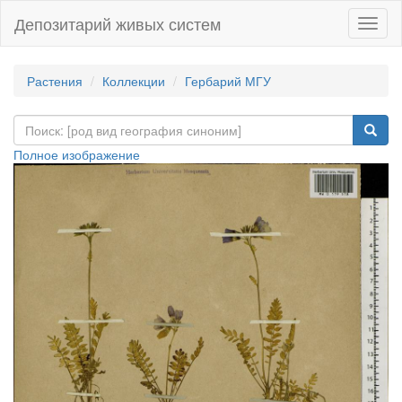
Депозитарий живых систем
Навиг
Растения
Коллекции
Гербарий МГУ
Полное изображение