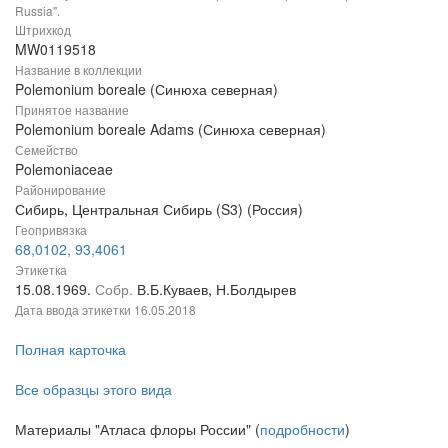
Russia".
Штрихкод
MW0119518
Название в коллекции
Polemonium boreale (Синюха северная)
Принятое название
Polemonium boreale Adams (Синюха северная)
Семейство
Polemoniaceae
Районирование
Сибирь, Центральная Сибирь (S3) (Россия)
Геопривязка
68,0102, 93,4061
Этикетка
15.08.1969.
Собр.
В.Б.Куваев, Н.Болдырев
Дата ввода этикетки
16.05.2018
Полная карточка
Все образцы этого вида
Материалы "Атласа флоры России" (
подробности
)