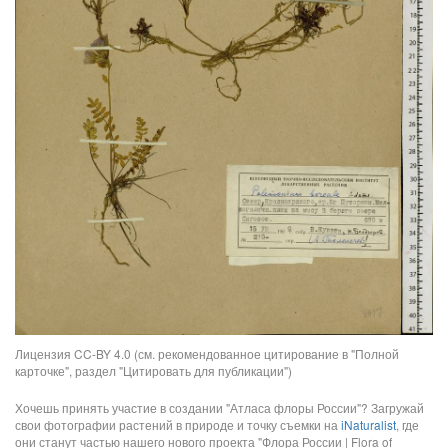
Лицензия CC-BY 4.0 (см. рекомендованное цитирование в "Полной
карточке", раздел "Цитировать для публикации")
Хочешь принять участие в создании "Атласа флоры России"? Загружай
свои фотографии растений в природе и точку съемки на
iNaturalist
, где
они станут частью нашего нового проекта "Флора России | Flora of