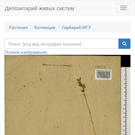
Депозитарий живых систем
Навиг
Растения
Коллекции
Гербарий МГУ
Полное изображение