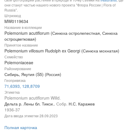
они станут частью нашего нового проекта "Флора России | Flora of
Russia".
Штрихкод
MW0119634
Название в коллекции
Polemonium acutiflorum (Синюха остролепестная, Синюха
остроцветковая)
Принятое название
Polemonium villosum Rudolph ex Georgi (Синюха мохнатая)
Семейство
Polemoniaceae
Районирование
Сибирь, Якутия (S5) (Россия)
Геопривязка
71,6393, 128,8709
Этикетка
Polemonium acutiflorum Willd.
Дельта р. Лены бл. Тикси..
Собр.
Н.С. Каражев
1936-37
Дата ввода этикетки
28.09.2023
Полная карточка