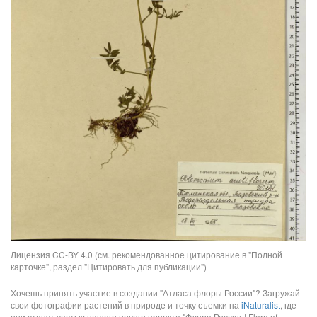
Лицензия CC-BY 4.0 (см. рекомендованное цитирование в "Полной
карточке", раздел "Цитировать для публикации")
Хочешь принять участие в создании "Атласа флоры России"? Загружай
свои фотографии растений в природе и точку съемки на
iNaturalist
, где
они станут частью нашего нового проекта "Флора России | Flora of