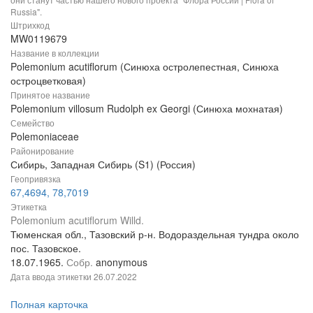
Russia".
Штрихкод
MW0119679
Название в коллекции
Polemonium acutiflorum (Синюха остролепестная, Синюха
остроцветковая)
Принятое название
Polemonium villosum Rudolph ex Georgi (Синюха мохнатая)
Семейство
Polemoniaceae
Районирование
Сибирь, Западная Сибирь (S1) (Россия)
Геопривязка
67,4694, 78,7019
Этикетка
Polemonium acutiflorum Willd.
Тюменская обл., Тазовский р-н. Водораздельная тундра около
пос. Тазовское.
18.07.1965.
Собр.
anonymous
Дата ввода этикетки
26.07.2022
Полная карточка