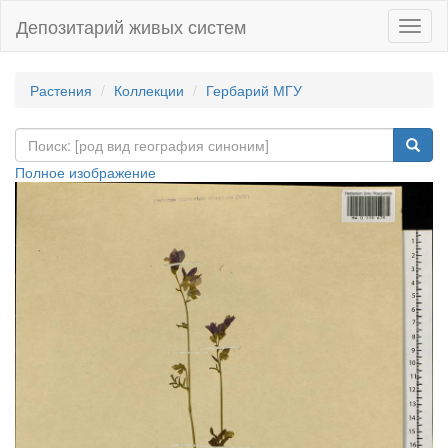
Депозитарий живых систем
Навиг
Растения
Коллекции
Гербарий МГУ
Полное изображение