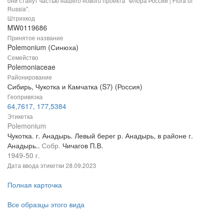
они станут частью нашего нового проекта "Флора России | Flora of
Russia".
Штрихкод
MW0119686
Принятое название
Polemonium (Синюха)
Семейство
Polemoniaceae
Районирование
Сибирь, Чукотка и Камчатка (S7) (Россия)
Геопривязка
64,7617, 177,5384
Этикетка
Polemonium
Чукотка. г. Анадырь. Левый берег р. Анадырь, в районе г.
Анадырь..
Собр.
Чичагов П.В.
1949-50 г.
Дата ввода этикетки
28.09.2023
Полная карточка
Все образцы этого вида