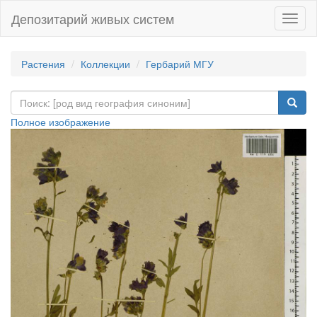
Депозитарий живых систем
Навиг
Растения
Коллекции
Гербарий МГУ
Полное изображение