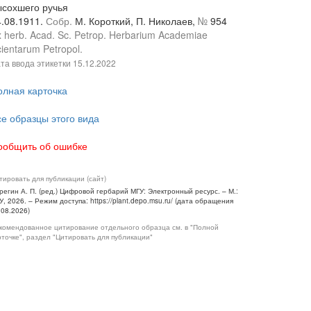
ысохшего ручья
4.08.1911.
Собр.
М. Короткий, П. Николаев,
№
954
 herb. Acad. Sc. Petrop. Herbarium Academiae
ientarum Petropol.
та ввода этикетки
15.12.2022
олная карточка
се образцы этого вида
ообщить об ошибке
тировать для публикации (сайт)
регин А. П. (ред.) Цифровой гербарий МГУ: Электронный ресурс. – М.:
У, 2026. – Режим доступа: https://plant.depo.msu.ru/ (дата обращения
.08.2026)
комендованное цитирование отдельного образца см. в "Полной
рточке", раздел "Цитировать для публикации"