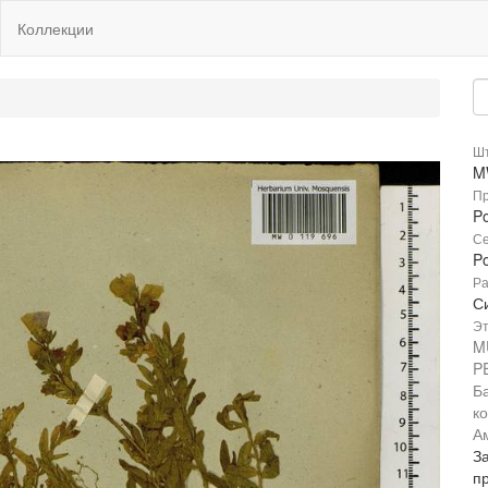
Коллекции
Шт
M
Пр
P
Се
P
Ра
С
Эт
M
P
Б
к
А
За
пр