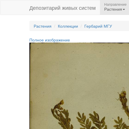
Направление
Депозитарий живых систем
Растения
Растения
Коллекции
Гербарий МГУ
Полное изображение