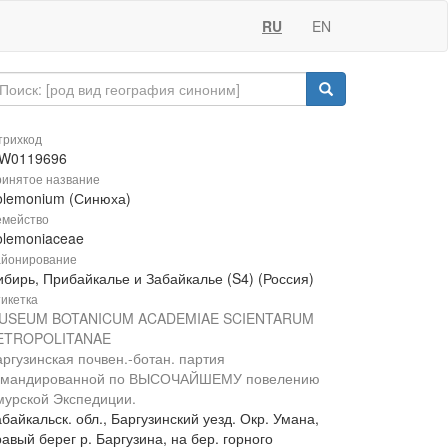
RU
EN
рихкод
W0119696
инятое название
olemonium (Синюха)
мейство
olemoniaceae
йонирование
ибирь, Прибайкалье и Забайкалье (S4) (Россия)
икетка
USEUM BOTANICUM ACADEMIAE SCIENTARUM
ETROPOLITANAE
аргузинская почвен.-ботан. партия
омандированной по ВЫСОЧАЙШЕМУ повелению
мурской Экспедиции.
байкальск. обл., Баргузинский уезд. Окр. Умана,
авый берег р. Баргузина, на бер. горного