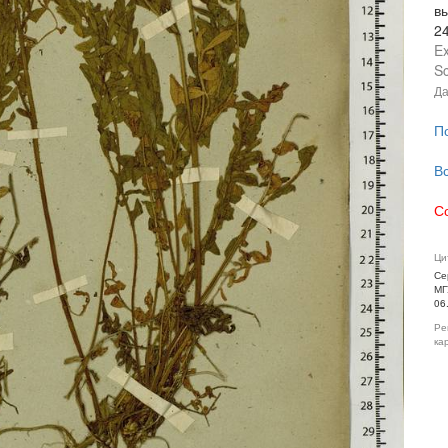
в
2
Ex
Sc
Да
П
В
С
Ци
Се
МГ
06
Ре
ка