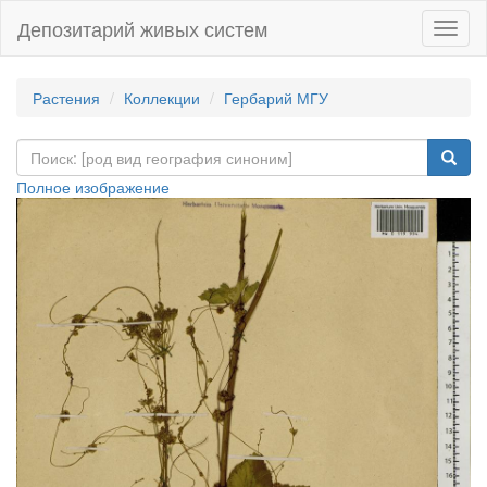
Депозитарий живых систем
Навиг
Растения
Коллекции
Гербарий МГУ
Полное изображение