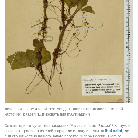
Лицензия CC-BY 4.0 (см. рекомендованное цитирование в "Полной
карточке", раздел "Цитировать для публикации")
Хочешь принять участие в создании "Атласа флоры России"? Загружай
свои фотографии растений в природе и точку съемки на
iNaturalist
, где
они станут частью нашего нового проекта "Флора России | Flora of