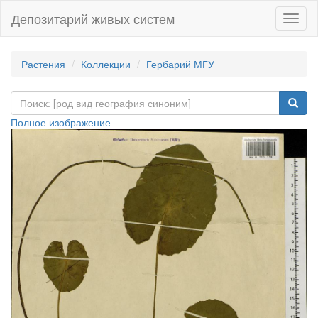
Депозитарий живых систем
Навиг
Растения
Коллекции
Гербарий МГУ
Полное изображение