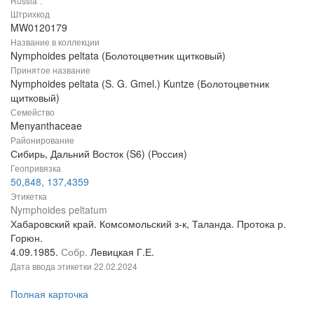
Russia".
Штрихкод
MW0120179
Название в коллекции
Nymphoides peltata (Болотоцветник щитковый)
Принятое название
Nymphoides peltata (S. G. Gmel.) Kuntze (Болотоцветник
щитковый)
Семейство
Menyanthaceae
Районирование
Сибирь, Дальний Восток (S6) (Россия)
Геопривязка
50,848, 137,4359
Этикетка
Nymphoides peltatum
Хабаровский край. Комсомольский з-к, Таланда. Протока р.
Горюн.
4.09.1985.
Собр.
Левицкая Г.Е.
Дата ввода этикетки
22.02.2024
Полная карточка