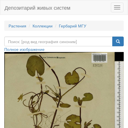
Депозитарий живых систем
Навиг
Растения
Коллекции
Гербарий МГУ
Полное изображение