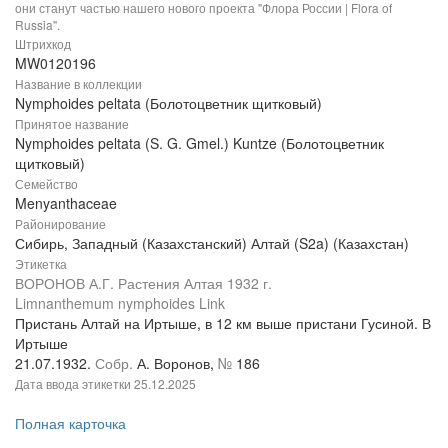
они станут частью нашего нового проекта "Флора России | Flora of
Russia".
Штрихкод
MW0120196
Название в коллекции
Nymphoides peltata (Болотоцветник щитковый)
Принятое название
Nymphoides peltata (S. G. Gmel.) Kuntze (Болотоцветник
щитковый)
Семейство
Menyanthaceae
Районирование
Сибирь, Западный (Казахстанский) Алтай (S2a) (Казахстан)
Этикетка
ВОРОНОВ А.Г. Растения Алтая 1932 г.
Limnanthemum nymphoides Link
Пристань Алтай на Иртыше, в 12 км выше пристани Гусиной. В
Иртыше
21.07.1932.
Собр.
А. Воронов,
№
186
Дата ввода этикетки
25.12.2025
Полная карточка