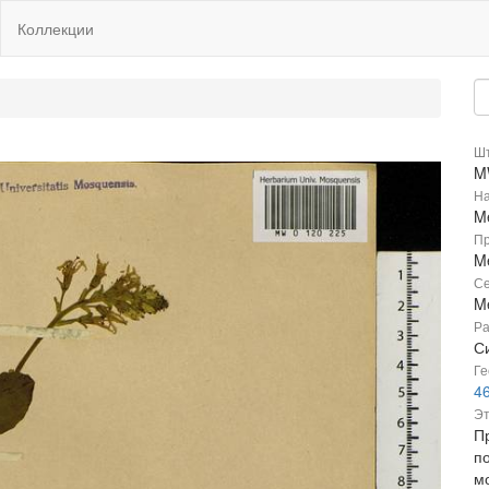
Коллекции
Шт
M
На
Me
Пр
Me
Се
M
Ра
Си
Ге
4
Эт
П
п
м