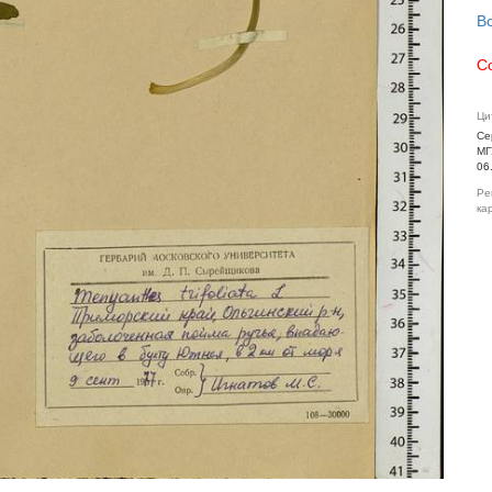
В
С
Ци
Се
МГ
06
Ре
ка