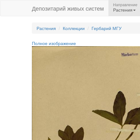
Направление
Депозитарий живых систем
Растения
Растения
Коллекции
Гербарий МГУ
Полное изображение