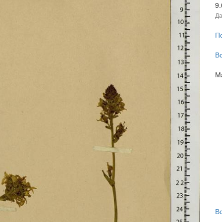
9
Да
П
В
М
В