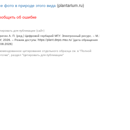
се фото в природе этого вида
(plantarium.ru)
ообщить об ошибке
тировать для публикации (сайт)
регин А. П. (ред.) Цифровой гербарий МГУ: Электронный ресурс. – М.:
У, 2026. – Режим доступа: https://plant.depo.msu.ru/ (дата обращения
.08.2026)
комендованное цитирование отдельного образца см. в "Полной
рточке", раздел "Цитировать для публикации"