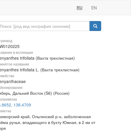
RU
EN
рихкод
W0120225
звание в коллекции
nyanthes trifoliata (Вахта трехлистная)
инятое название
nyanthes trifoliata L. (Вахта трехлистная)
мейство
enyanthaceae
йонирование
бирь, Дальний Восток (S6) (Россия)
опривязка
6,8652, 138,4709
икетка
риморский край, Ольгинский р-н, заболоченная
ойма ручья, впадающего в бухту Южная, в 2 км от
оря