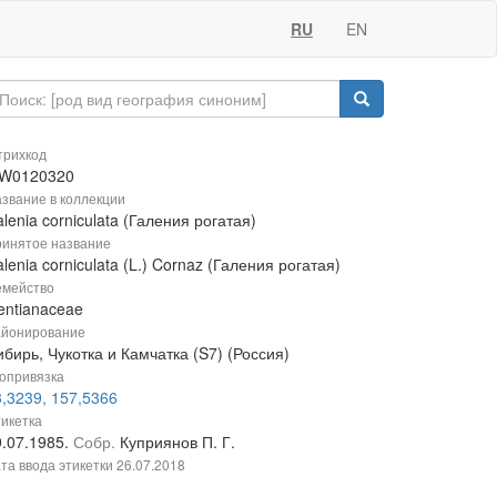
RU
EN
рихкод
W0120320
звание в коллекции
lenia corniculata (Галения рогатая)
инятое название
lenia corniculata (L.) Cornaz (Галения рогатая)
мейство
entianaceae
йонирование
бирь, Чукотка и Камчатка (S7) (Россия)
опривязка
3,3239, 157,5366
икетка
9.07.1985.
Собр.
Куприянов П. Г.
та ввода этикетки
26.07.2018