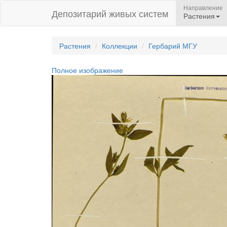
Направление
Депозитарий живых систем
Растения
Растения
Коллекции
Гербарий МГУ
Полное изображение