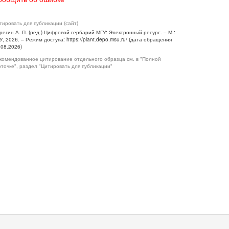
тировать для публикации (сайт)
регин А. П. (ред.) Цифровой гербарий МГУ: Электронный ресурс. – М.:
У, 2026. – Режим доступа: https://plant.depo.msu.ru/ (дата обращения
.08.2026)
комендованное цитирование отдельного образца см. в "Полной
рточке", раздел "Цитировать для публикации"