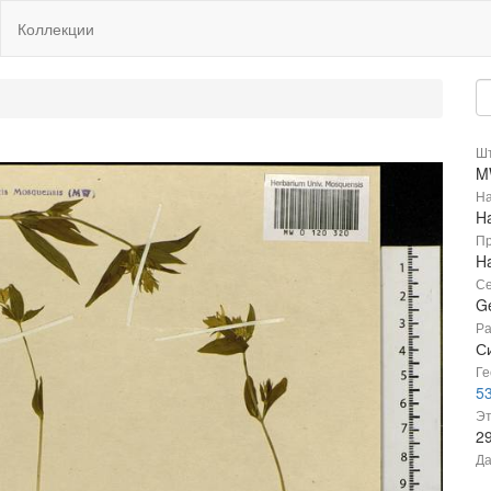
Коллекции
Шт
M
На
Ha
Пр
Ha
Се
G
Ра
Си
Ге
5
Эт
2
Да