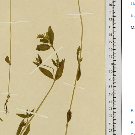
П
В
М
В
В
С