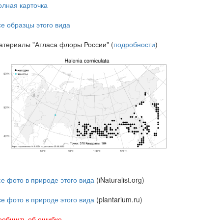
олная карточка
се образцы этого вида
атериалы "Атласа флоры России" (
подробности
)
се фото в природе этого вида
(iNaturalist.org)
се фото в природе этого вида
(plantarium.ru)
ообщить об ошибке