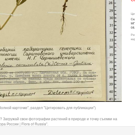
Ци
Се
МГ
08
Ре
ка
олной карточке", раздел "Цитировать для публикации")
? Загружай свои фотографии растений в природе и точку съемки на
ра России | Flora of Russia".