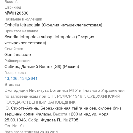
Russia".
Штрихкод
MW0120530
Название в коллекции
Ophelia tetrapetala (Офелия четырехлепестковая)
Принятое название
Swertia tetrapetala subsp. tetrapetala (Сверция
четырехлепестковая)
Семейство
Gentianaceae
Районирование
Сибирь, Дальний Восток (S6) (Россия)
Геопривязка
43,426, 134,2641
Этикетка
Экспедиция Института Ботаники МГУ и Главного Управления
по заповедникам при СНК РСФСР 1946 г. СУДЗУХИНСКИЙ
ГОСУДАРСТВЕННЫЙ ЗАПОВЕДНИК
Ю. Сихотэ-Алинь. Берез.-хвойная тайга на сев. склоне близ
вершины сопки Фалазы.
Высота
1200 м над ур. моря
25.09.1946.
Собр.
Жудова П.,
№
2795
Оп. № 191
Дата ввода этикетки
28.03.2019