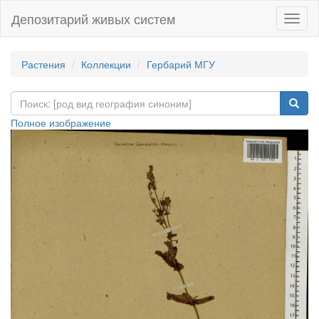
Депозитарий живых систем
Навиг
Растения
Коллекции
Гербарий МГУ
Полное изображение