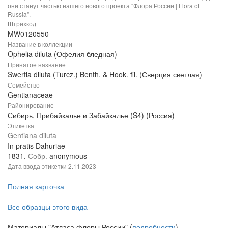
они станут частью нашего нового проекта "Флора России | Flora of
Russia".
Штрихкод
MW0120550
Название в коллекции
Ophelia diluta (Офелия бледная)
Принятое название
Swertia diluta (Turcz.) Benth. & Hook. fil. (Сверция светлая)
Семейство
Gentianaceae
Районирование
Сибирь, Прибайкалье и Забайкалье (S4) (Россия)
Этикетка
Gentiana diluta
In pratis Dahuriae
1831.
Собр.
anonymous
Дата ввода этикетки
2.11.2023
Полная карточка
Все образцы этого вида
Материалы "Атласа флоры России" (
подробности
)