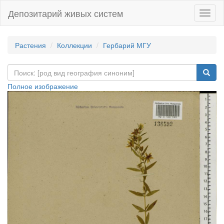
Депозитарий живых систем
Навиг
Растения
Коллекции
Гербарий МГУ
Полное изображение