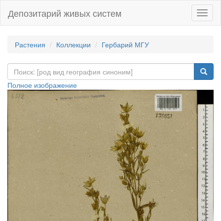
Депозитарий живых систем
Навиг
Растения
Коллекции
Гербарий МГУ
Полное изображение