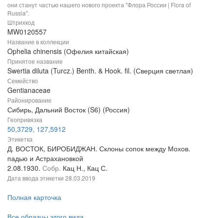
они станут частью нашего нового проекта "Флора России | Flora of
Russia".
Штрихкод
MW0120557
Название в коллекции
Ophelia chinensis (Офелия китайская)
Принятое название
Swertia diluta (Turcz.) Benth. & Hook. fil. (Сверция светлая)
Семейство
Gentianaceae
Районирование
Сибирь, Дальний Восток (S6) (Россия)
Геопривязка
50,3729, 127,5912
Этикетка
Д. ВОСТОК, БИРОБИДЖАН. Склоны сопок между Мохов.
падью и Астрахановкой
2.08.1930.
Собр.
Кац Н., Кац С.
Дата ввода этикетки
28.03.2019
Полная карточка
Все образцы этого вида