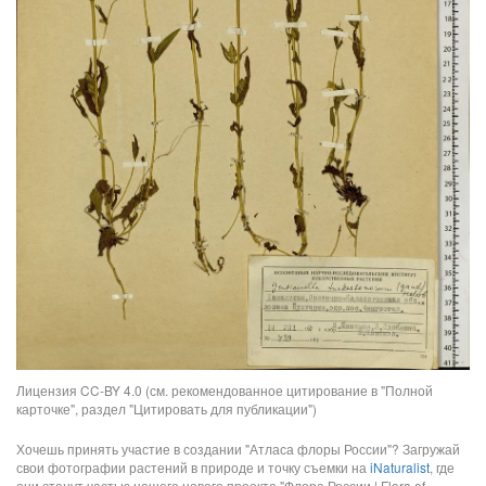
Лицензия CC-BY 4.0 (см. рекомендованное цитирование в "Полной
карточке", раздел "Цитировать для публикации")
Хочешь принять участие в создании "Атласа флоры России"? Загружай
свои фотографии растений в природе и точку съемки на
iNaturalist
, где
они станут частью нашего нового проекта "Флора России | Flora of