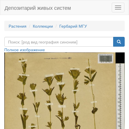
Депозитарий живых систем
Навиг
Растения
Коллекции
Гербарий МГУ
Полное изображение