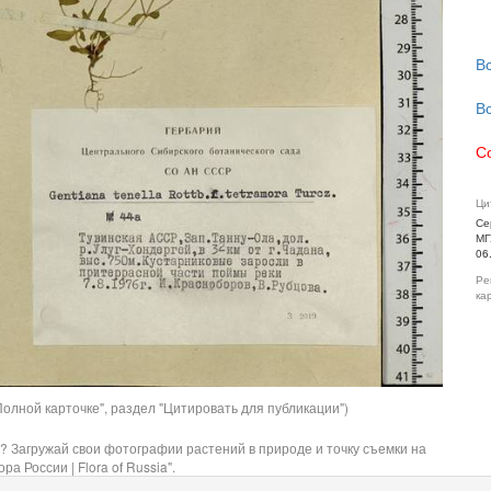
В
В
С
Ци
Се
МГ
06
Ре
ка
олной карточке", раздел "Цитировать для публикации")
? Загружай свои фотографии растений в природе и точку съемки на
ра России | Flora of Russia".