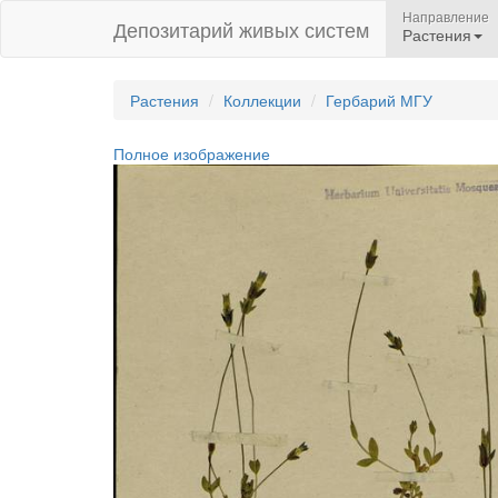
Направление
Депозитарий живых систем
Растения
Растения
Коллекции
Гербарий МГУ
Полное изображение