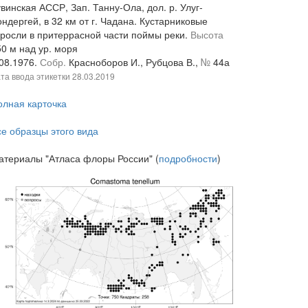
винская АССР, Зап. Танну-Ола, дол. р. Улуг-
ндергей, в 32 км от г. Чадана. Кустарниковые
аросли в притеррасной части поймы реки.
Высота
50 м над ур. моря
.08.1976.
Собр.
Красноборов И., Рубцова В.,
№
44а
та ввода этикетки
28.03.2019
олная карточка
се образцы этого вида
атериалы "Атласа флоры России" (
подробности
)