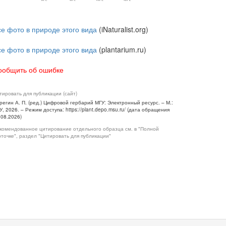
се фото в природе этого вида
(iNaturalist.org)
се фото в природе этого вида
(plantarium.ru)
ообщить об ошибке
тировать для публикации (сайт)
регин А. П. (ред.) Цифровой гербарий МГУ: Электронный ресурс. – М.:
У, 2026. – Режим доступа: https://plant.depo.msu.ru/ (дата обращения
.08.2026)
комендованное цитирование отдельного образца см. в "Полной
рточке", раздел "Цитировать для публикации"