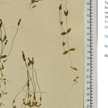
Ту
Хо
з
7
7
Да
П
В
М