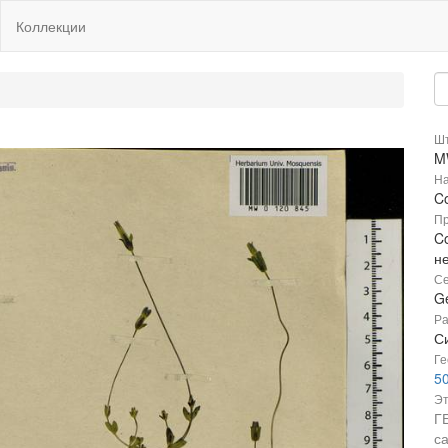
Коллекции
Шт
M
На
C
Пр
Co
н
Се
G
Ра
С
Ге
50
Эт
Г
с