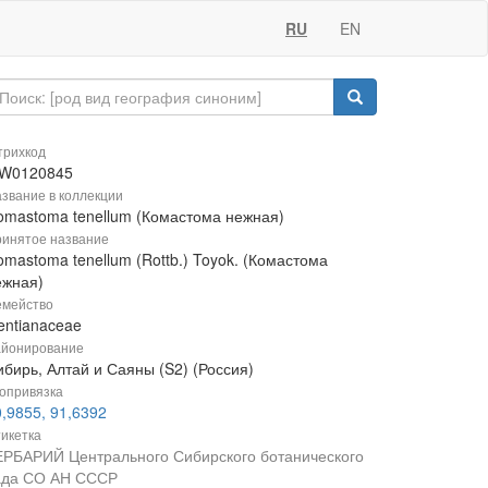
RU
EN
рихкод
W0120845
звание в коллекции
omastoma tenellum (Комастома нежная)
инятое название
mastoma tenellum (Rottb.) Toyok. (Комастома
ежная)
мейство
entianaceae
йонирование
ибирь, Алтай и Саяны (S2) (Россия)
опривязка
,9855, 91,6392
икетка
ЕРБАРИЙ Центрального Сибирского ботанического
ада СО АН СССР