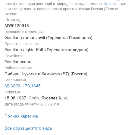
свои фотографии растений в природе и точку съемки на
iNaturalist
, где
они станут частью нашего нового проекта "Флора России | Flora of
Russia".
Штрихкод
MW0120913
Название в коллекции
Gentiana romanzowii (Горечавка Романцова)
Принятое название
Gentiana algida Pall. (Горечавка холодная)
Семейство
Gentianaceae
Районирование
Сибирь, Чукотка и Камчатка (S7) (Россия)
Геопривязка
69,6299, 170,1645
Этикетка
15.08.1937.
Собр.
Яковлев К. Ф.
Дата ввода этикетки
26.07.2018
Полная карточка
Все образцы этого вида