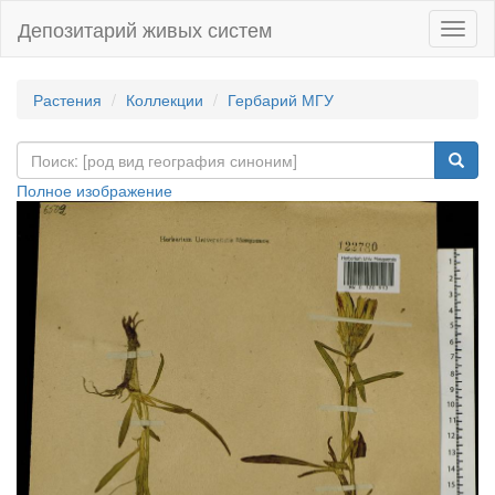
Депозитарий живых систем
Навиг
Растения
Коллекции
Гербарий МГУ
Полное изображение