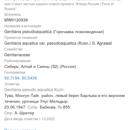
они станут частью нашего нового проекта "Флора России | Flora of
Russia".
Штрихкод
MW0120938
Название в коллекции
Gentiana pseudoaquatica (Горечавка ложноводяная)
Принятое название
Gentiana aquatica var. pseudoaquatica (Kusn.) S. Agrawal
Семейство
Gentianaceae
Районирование
Сибирь, Алтай и Саяны (S2) (Россия)
Геопривязка
50,7194, 90,5436
Этикетка
Gentiana pseudo-aquatica Kuzn.
Тува, Монгун-Тайг. район, левый берег Барлыка в его верхнем
течении, урочище Улуг-Мельдыр.
23.06.1947.
Собр.
Бабкова,
№
855
Опр.
А. Шретер
Дата ввода этикетки
1.12.2022
Полная карточка