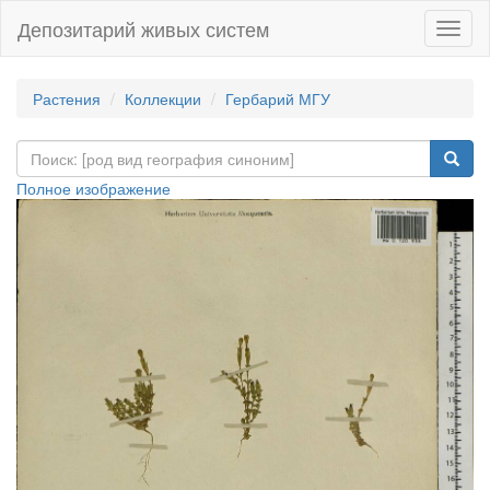
Депозитарий живых систем
Навиг
Растения
Коллекции
Гербарий МГУ
Полное изображение