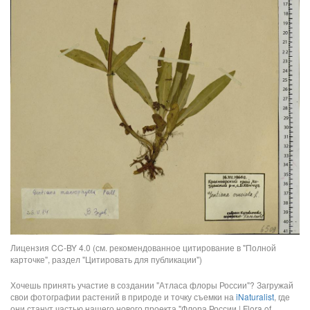
Лицензия CC-BY 4.0 (см. рекомендованное цитирование в "Полной
карточке", раздел "Цитировать для публикации")
Хочешь принять участие в создании "Атласа флоры России"? Загружай
свои фотографии растений в природе и точку съемки на
iNaturalist
, где
они станут частью нашего нового проекта "Флора России | Flora of