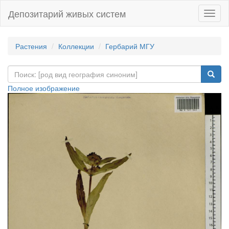
Депозитарий живых систем
Навиг
Растения
Коллекции
Гербарий МГУ
Полное изображение