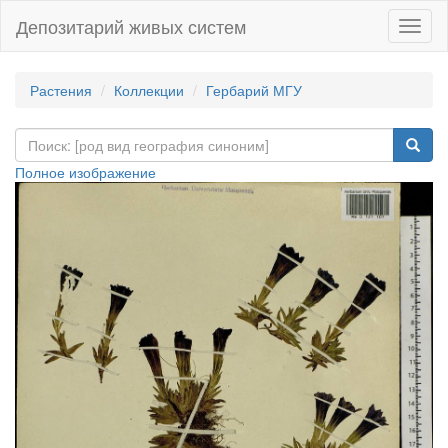
Депозитарий живых систем
Навиг
Растения
Коллекции
Гербарий МГУ
Полное изображение