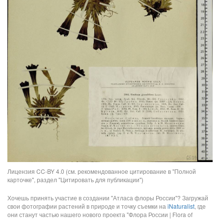
Лицензия CC-BY 4.0 (см. рекомендованное цитирование в "Полной
карточке", раздел "Цитировать для публикации")
Хочешь принять участие в создании "Атласа флоры России"? Загружай
свои фотографии растений в природе и точку съемки на
iNaturalist
, где
они станут частью нашего нового проекта "Флора России | Flora of